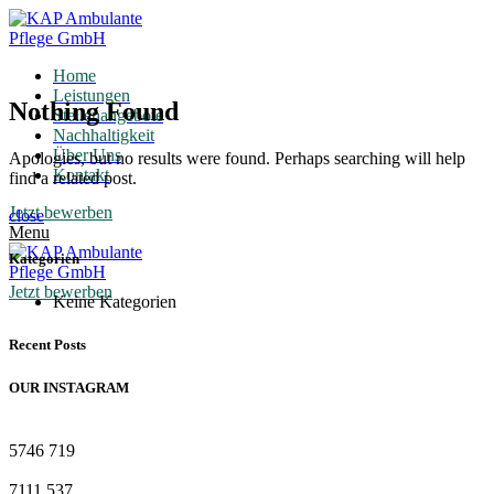
Home
Leistungen
Nothing Found
Stellenangebote
Nachhaltigkeit
Über Uns
Apologies, but no results were found. Perhaps searching will help
Kontakt
find a related post.
Jetzt bewerben
close
Menu
Kategorien
Jetzt bewerben
Keine Kategorien
Recent Posts
OUR INSTAGRAM
5746
719
7111
537