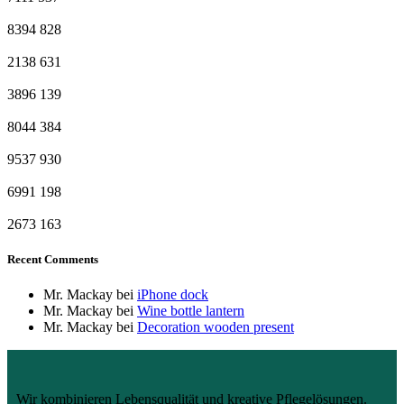
8394
828
2138
631
3896
139
8044
384
9537
930
6991
198
2673
163
Recent Comments
Mr. Mackay
bei
iPhone dock
Mr. Mackay
bei
Wine bottle lantern
Mr. Mackay
bei
Decoration wooden present
Wir kombinieren Lebensqualität und kreative Pflegelösungen.