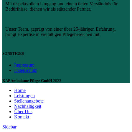
Mit respektvollem Umgang und einem tiefen Verständnis für
Bedürfnisse, dienen wir als stützender Partner.
Unser Team, geprägt von einer über 25-jährigen Erfahrung,
bringt Expertise in vielfältigen Pflegebereichen mit.
SONSTIGES
Impressum
Datenschutz
KAP Ambulante Pflege GmbH
2023
Home
Leistungen
Stellenangebote
Nachhaltigkeit
Über Uns
Kontakt
Sidebar